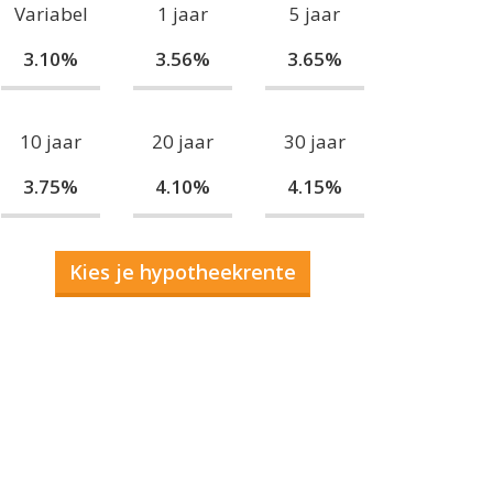
Variabel
1 jaar
5 jaar
3.10%
3.56%
3.65%
10 jaar
20 jaar
30 jaar
3.75%
4.10%
4.15%
Kies je hypotheekrente